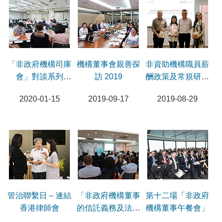
「非政府機構司庫
機構董事會親善探
非資助機構職員薪
會」對談系列
訪 2019
酬政策及常規研討
2019
會
2020-01-15
2019-09-17
2019-08-29
管治聯繫日 – 連結
「非政府機構董事
第十二場「非政府
香港律師會
的信託義務及法律
機構董事午餐會」
責任」研討會