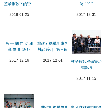
整筆撥款下的管治
規劃」伙伴計劃啟
訪 2017
責任和風險管理」
動禮暨集思會工作
2018-01-25
2018-01-13
2017-12-31
研討會
坊
第 一 期 自 助 組
織 董 事 網 絡
2017-12-16
非政府機構司庫會
​​​​​​​整筆撥款機構管治
對談系列 - 第三節
層論壇
2017-12-01
2017-11-15
「非政府機構董事
非政府機構司庫會