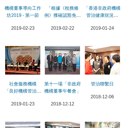
機構董事導向工作
「根據《稅務條
「香港非政府機構
坊2019 - 第一節
例》獲確認豁免缴
管治健康狀況調
稅資格之慈善團體
查」研討會
2019-02-23
2019-02-22
2019-01-24
的合規責任」研討
會
社會服務機構
第十一場「非政府
管治聯繫日
「良好機構管治」
機構董事午餐會」
2018-12-06
研討會
2019-01-23
2018-12-12