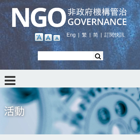
Skip
to
main
content
Eng
|
繁
|
简
|
訂閱快訊
Search