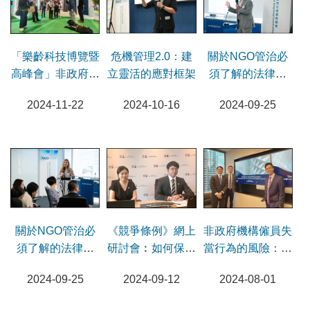
「樂齡科技博覽暨
危機管理2.0：建
關於NGO管治必
高峰會」非政府機
立靈活的應對框架
須了解的法律事
構董事導賞團
（再度舉行）- 匿
2024-11-22
2024-10-16
2024-09-25
名捐款
《競爭條例》網上
關於NGO管治必
非政府機構僱員失
研討會︰如何保持
須了解的法律事
當行為的風險：機
合規及保障機構利
（再度舉行）- 知
構或其董事何時需
2024-09-12
2024-09-25
2024-08-01
益
識產權
要承擔法律責任？