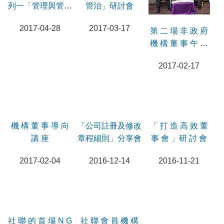
列一「管理與管治
管治」研討會
的躍動關係與共生
2017-04-28
2017-03-17
共進」
第 二 場 非 政 府
機 構 董 事 午 餐
會
2017-02-17
機 構 董 事 導 向
「公司註冊及修改
「 打 造 高 效 董
講 座
章程細則」分享會
事 會 」研 討 會
2017-02-04
2016-12-14
2016-11-21
社 聯 的 首 場 N G
社 聯 會 員 機 構