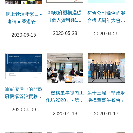
非政府機構遵從
符合公司條例的混
網上管治聯繫日 -
《個人資料(私隱)
合模式周年大會網
連結 ● 香港管理
條例》法規網上研
上研討會
專業協會 資訊科
2020-05-28
2020-04-29
2020-06-15
討會
技管理研究社
新冠疫情中的非政
「機構董事導向工
第十三場「非政府
府機構管治實務網
作坊2020」 - 第一
機構董事午餐會」
上研討會
節
2020-04-09
2020-01-18
2020-01-17