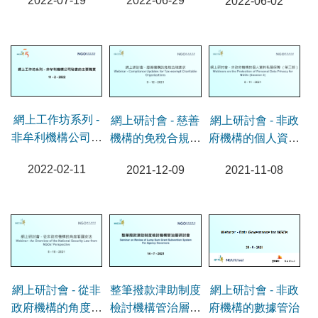
2022-06-29
2022-07-19
2022-06-02
傭議題（第二節）
網上工作坊系列 -
網上研討會 - 慈善
網上研討會 - 非政
非牟利機構公司秘
機構的免稅合規要
府機構的個人資料
書的主要職責
求
私隱保障 （第三
2022-02-11
2021-12-09
2021-11-08
節）
網上研討會 - 從非
整筆撥款津助制度
網上研討會 - 非政
政府機構的角度看
檢討機構管治層研
府機構的數據管治