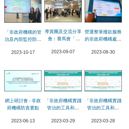
導賞團及交流分享
營運整筆撥款服務
「非政府機構的管
會︰賽馬會「a
的非政府機構處理
治及內部監控防貪
家」樂齡科技教育
有關人力資源管理
指南」意見交流會
2023-09-07
2023-08-30
2023-10-17
及租賃服務
投訴研討會
網上研討會 - 非政
「非政府機構實踐
「非政府機構實踐
府機構防貪要點
管治的工具和要
管治的工具和要
訣」研討會（第二
訣」研討會（第一
2023-06-13
2023-03-29
2023-03-28
節）
節）