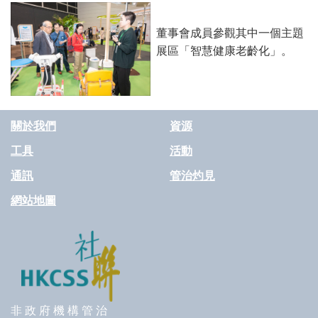
董事會成員參觀其中一個主題
展區「智慧健康老齡化」。
關於我們
資源
工具
活動
通訊
管治灼見
網站地圖
非 政 府 機 構 管 治