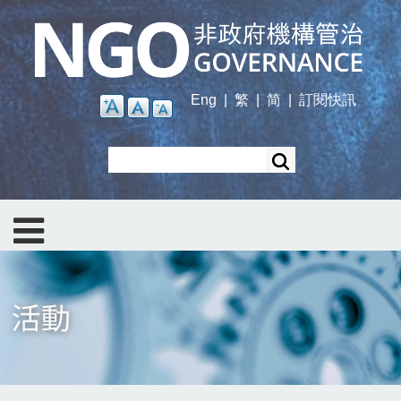
Skip
to
main
content
Eng
|
繁
|
简
|
訂閱快訊
Search