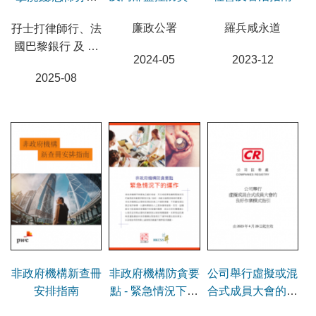
南
資金籌集的盡職調
廉政公署
羅兵咸永道
孖士打律師行、法
查指南
國巴黎銀行 及 社
2024-05
2023-12
聯
2025-08
非政府機構新查冊
非政府機構防貪要
公司舉行虛擬或混
安排指南
點 - 緊急情況下的
合式成員大會的良
運作
好作業模式指引