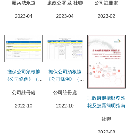
羅兵咸永道
廉政公署 及 社聯
公司註冊處
2023-04
2023-04
2023-02
擔保公司須根據
擔保公司須根據
《公司條例》（第
《公司條例》（第
622章）及《公司
622章）提交文件
公司註冊處
公司註冊處
（披露公司名稱及
的基本責任
非政府機構財務匯
是否有限公司）規
報及披露簡明指南
2022-10
2022-10
例》（第622B
章）履行關於非涉
社聯
及提交文件的基本
責任
2022-08