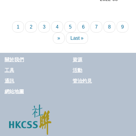
Pagination
Current
1
Page
2
Page
3
Page
4
Page
5
Page
6
Page
7
Page
8
Page
9
page
Next
»
Last
Last »
page
page
關於我們
資源
工具
活動
通訊
管治灼見
網站地圖