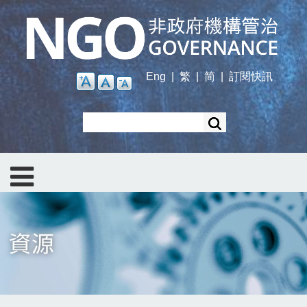
Skip
to
main
content
Eng
|
繁
|
简
|
訂閱快訊
Search