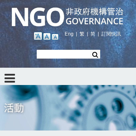
Skip
to
main
content
Eng
|
繁
|
简
|
訂閱快訊
Search