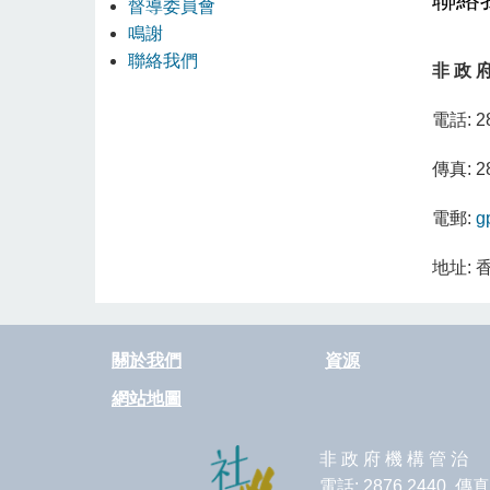
督導委員會
鳴謝
聯絡我們
非 政 府
電話:
2
傳真:
2
電郵:
g
地址:
關於我們
資源
網站地圖
非 政 府 機 構 管 治
電話: 2876 2440 傳真