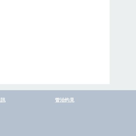
通訊
管治灼見