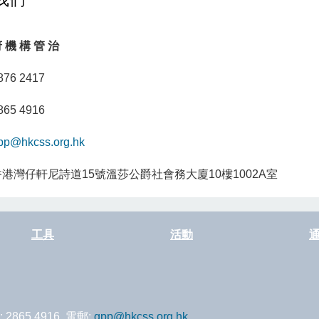
 機 構 管 治
876 2417
865 4916
pp@hkcss.org.hk
 香港灣仔軒尼詩道15號溫莎公爵社會務大廈10樓1002A室
工具
活動
: 2865 4916 電郵:
gpp@hkcss.org.hk