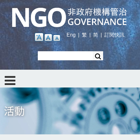
Skip
to
main
content
Eng
|
繁
|
简
|
訂閱快訊
Search