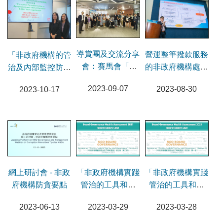
導賞團及交流分享
營運整筆撥款服務
「非政府機構的管
會︰賽馬會「a
的非政府機構處理
治及內部監控防貪
家」樂齡科技教育
有關人力資源管理
指南」意見交流會
2023-09-07
2023-08-30
2023-10-17
及租賃服務
投訴研討會
網上研討會 - 非政
「非政府機構實踐
「非政府機構實踐
府機構防貪要點
管治的工具和要
管治的工具和要
訣」研討會（第二
訣」研討會（第一
2023-06-13
2023-03-29
2023-03-28
節）
節）