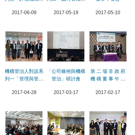
成效表現」
險管理」
2017-06-09
2017-05-19
2017-05-10
機構管治人對談系
「公司條例與機構
第 二 場 非 政 府
列一「管理與管治
管治」研討會
機 構 董 事 午 餐
的躍動關係與共生
會
2017-04-28
2017-03-17
2017-02-17
共進」