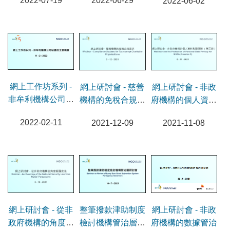
2022-06-29
2022-07-19
2022-06-02
傭議題（第二節）
網上工作坊系列 -
網上研討會 - 慈善
網上研討會 - 非政
非牟利機構公司秘
機構的免稅合規要
府機構的個人資料
書的主要職責
求
私隱保障 （第三
2022-02-11
2021-12-09
2021-11-08
節）
網上研討會 - 從非
整筆撥款津助制度
網上研討會 - 非政
政府機構的角度看
檢討機構管治層研
府機構的數據管治