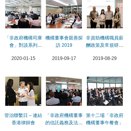
「非政府機構司庫
機構董事會親善探
非資助機構職員薪
會」對談系列
訪 2019
酬政策及常規研討
2019
會
2020-01-15
2019-09-17
2019-08-29
管治聯繫日 – 連結
「非政府機構董事
第十二場「非政府
香港律師會
的信託義務及法律
機構董事午餐會」
責任」研討會