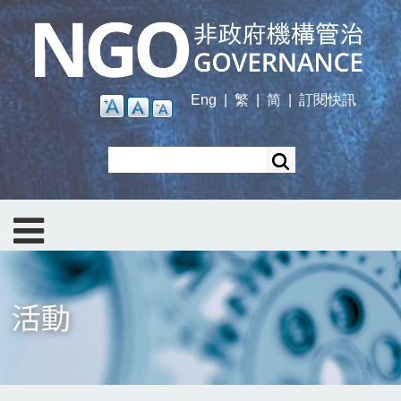
Skip
to
main
content
Eng
|
繁
|
简
|
訂閱快訊
Search