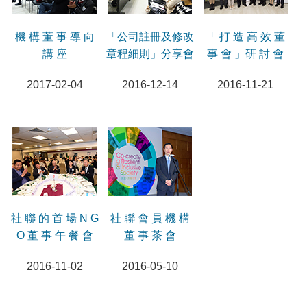
機 構 董 事 導 向
「公司註冊及修改
「 打 造 高 效 董
講 座
章程細則」分享會
事 會 」研 討 會
2017-02-04
2016-12-14
2016-11-21
社 聯 的 首 場 N G
社 聯 會 員 機 構
O 董 事 午 餐 會
董 事 茶 會
2016-11-02
2016-05-10