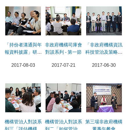
「持份者溝通與年
非政府機構司庫會
「非政府機構資訊
報資料披露」研討
對談系列 - 第一節
科技管治及策略之
會
發展趨勢、風險與
2017-08-03
2017-07-21
2017-06-30
機遇」研討會
機構管治人對談系
機構管治人對談系
第三場非政府機構
列三「評估機構的
列二「如何管治風
董事午餐會