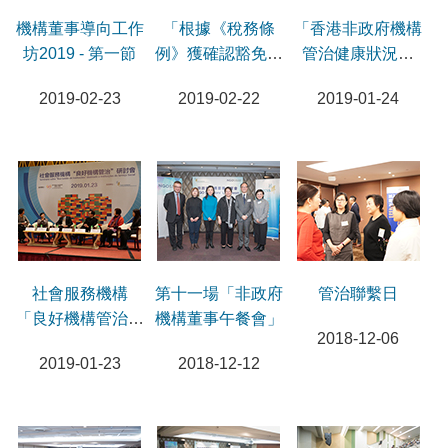
機構董事導向工作
「根據《稅務條
「香港非政府機構
坊2019 - 第一節
例》獲確認豁免缴
管治健康狀況調
稅資格之慈善團體
查」研討會
2019-02-23
2019-02-22
2019-01-24
的合規責任」研討
會
社會服務機構
第十一場「非政府
管治聯繫日
「良好機構管治」
機構董事午餐會」
2018-12-06
研討會
2019-01-23
2018-12-12