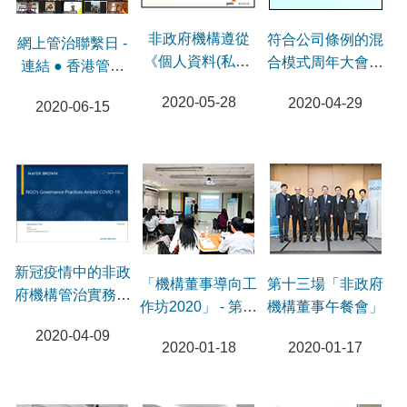
非政府機構遵從
符合公司條例的混
網上管治聯繫日 -
《個人資料(私隱)
合模式周年大會網
連結 ● 香港管理
條例》法規網上研
上研討會
專業協會 資訊科
2020-05-28
2020-04-29
2020-06-15
討會
技管理研究社
新冠疫情中的非政
「機構董事導向工
第十三場「非政府
府機構管治實務網
作坊2020」 - 第一
機構董事午餐會」
上研討會
節
2020-04-09
2020-01-18
2020-01-17