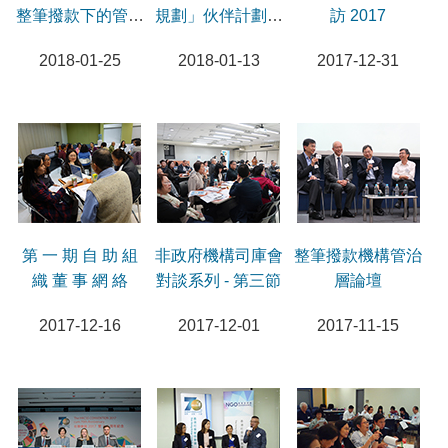
整筆撥款下的管治
規劃」伙伴計劃啟
訪 2017
責任和風險管理」
動禮暨集思會工作
2018-01-25
2018-01-13
2017-12-31
研討會
坊
第 一 期 自 助 組
非政府機構司庫會
​​​​​​​整筆撥款機構管治
織 董 事 網 絡
對談系列 - 第三節
層論壇
2017-12-16
2017-12-01
2017-11-15