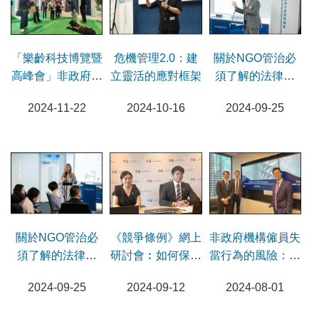
「樂齡科技博覽暨
危機管理2.0：建
關於NGO管治必
高峰會」非政府機
立靈活的應對框架
須了解的法律事
構董事導賞團
（再度舉行）- 匿
2024-11-22
2024-10-16
2024-09-25
名捐款
《競爭條例》網上
關於NGO管治必
非政府機構僱員失
研討會︰如何保持
須了解的法律事
當行為的風險：機
合規及保障機構利
（再度舉行）- 知
構或其董事何時需
2024-09-12
2024-09-25
2024-08-01
益
識產權
要承擔法律責任？