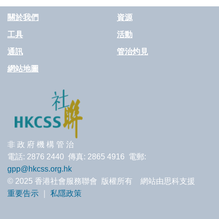
關於我們
資源
工具
活動
通訊
管治灼見
網站地圖
非 政 府 機 構 管 治
電話: 2876 2440 傳真: 2865 4916 電郵:
gpp@hkcss.org.hk
© 2025 香港社會服務聯會 版權所有 網站由思科支援
重要告示
｜
私隱政策