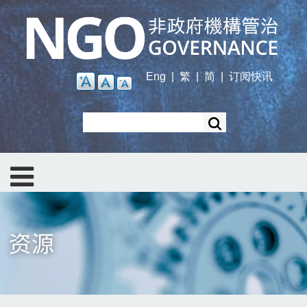
Skip
to
main
content
Eng
|
繁
|
简
|
订阅快讯
Search