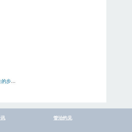
性的步骤
通讯
管治灼见