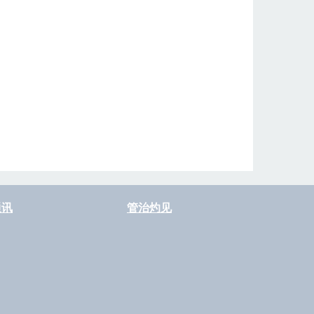
通讯
管治灼见