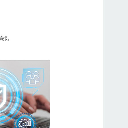
。
简报。