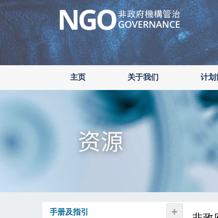
Skip
to
main
content
主页
关于我们
计划
+
手册及指引
非政