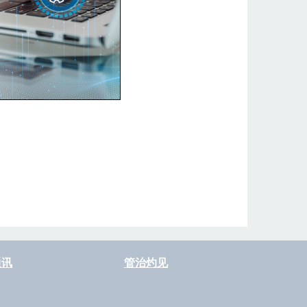
通讯
管治灼见