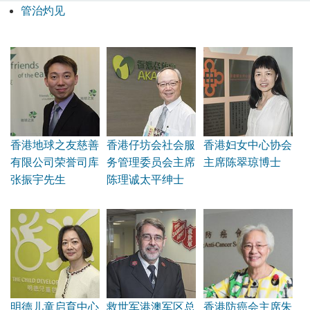
管治灼见
香港地球之友慈善
香港仔坊会社会服
香港妇女中心协会
有限公司荣誉司库
务管理委员会主席
主席陈翠琼博士
张振宇先生
陈理诚太平绅士
明德儿童启育中心
救世军港澳军区总
香港防癌会主席朱