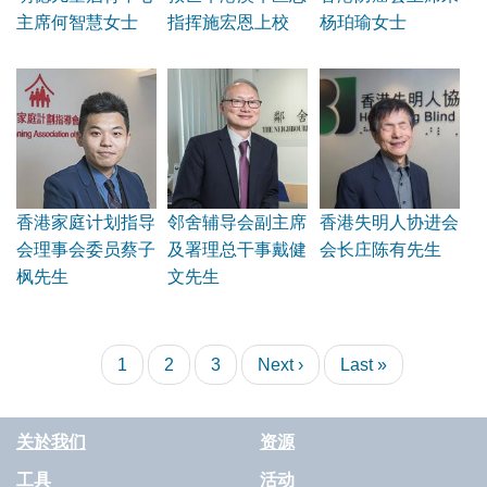
主席何智慧女士
指挥施宏恩上校
杨珀瑜女士
香港家庭计划指导
邻舍辅导会副主席
香港失明人协进会
会理事会委员蔡子
及署理总干事戴健
会长庄陈有先生
枫先生
文先生
Pagination
Current
1
Page
2
Page
3
Next
Next ›
Last
Last »
page
page
page
关於我们
资源
工具
活动