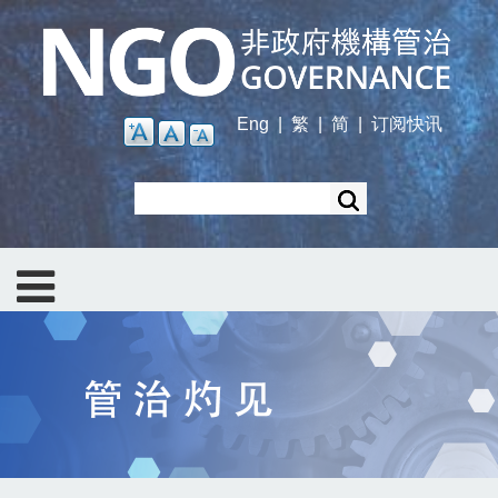
Skip
to
main
content
Eng
|
繁
|
简
|
订阅快讯
Search