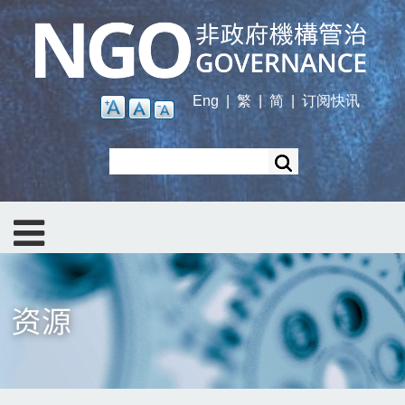
Skip
to
main
content
Eng
|
繁
|
简
|
订阅快讯
Search