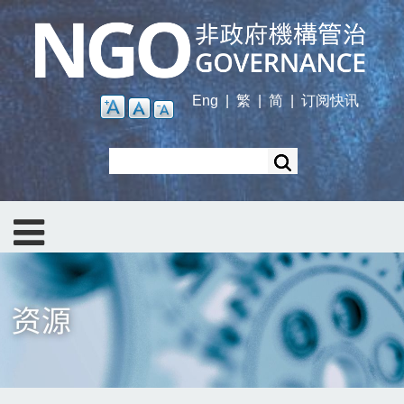
Skip
to
main
content
Eng
|
繁
|
简
|
订阅快讯
Search