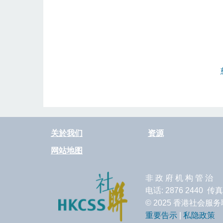
关於我们
资源
网站地图
非 政 府 机 构 管 治
电话: 2876 2440 传真
© 2025 香港社会
重要告示
|
私隐政策