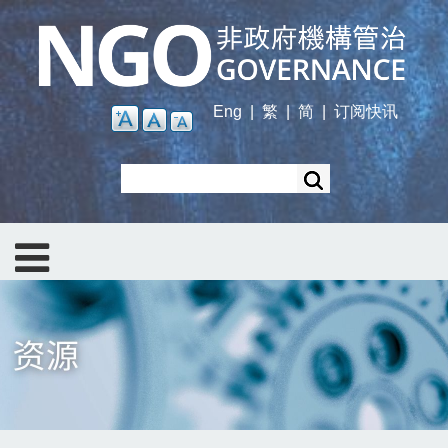
Skip
to
main
content
Eng
|
繁
|
简
|
订阅快讯
Search