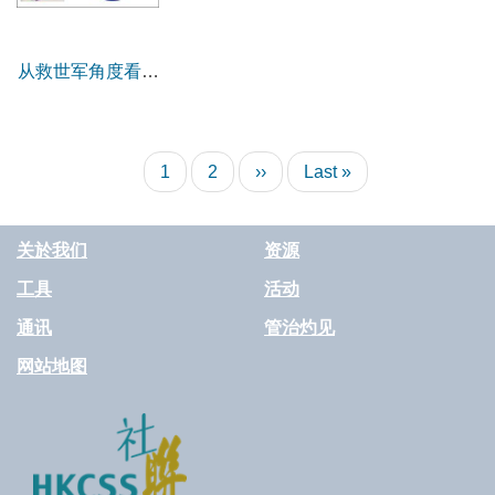
从救世军角度看国
际问责性与最佳实
践
Pagination
Current
1
Page
2
Next
››
Last
Last »
page
page
page
关於我们
资源
工具
活动
通讯
管治灼见
网站地图