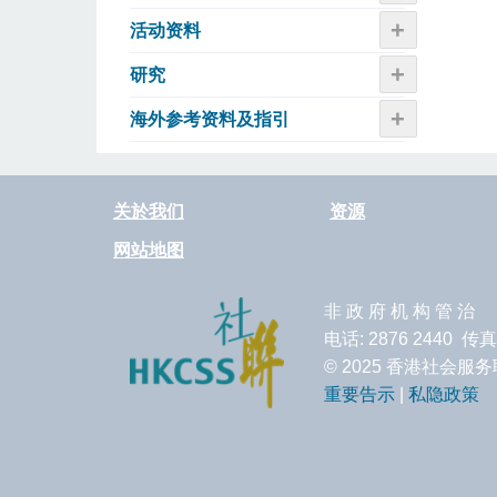
+
活动资​​料
+
研究
+
海外参考资料及指引
关於我们
资源
网站地图
非 政 府 机 构 管 治
电话: 2876 2440 传真
© 2025 香港社会
重要告示
|
私隐政策