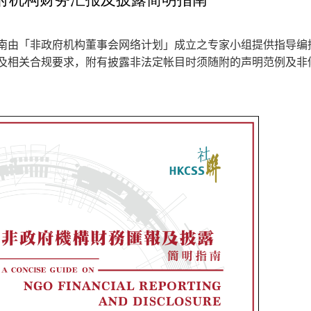
南由「非政府机构董事会网络计划」成立之专家小组提供指导编
及相关合规要求，附有披露非法定帐目时须随附的声明范例及非