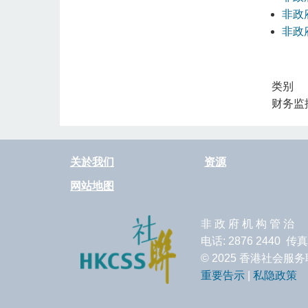
非政
非政
类别
财务监
关於我们
资源
网站地图
非 政 府 机 构 管 治
电话: 2876 2440 传真
© 2025 香港社会
重要告示
|
私隐政策