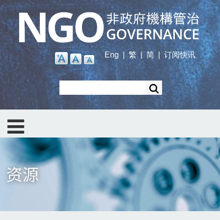
Skip
to
main
content
Eng
|
繁
|
简
|
订阅快讯
Search