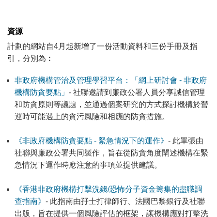
資源
計劃的網站自4月起新增了一份活動資料和三份手冊及指
引，分別為︰
非政府機構管治及管理學習平台：「網上研討會 - 非政府
機構防貪要點」
- 社聯邀請到廉政公署人員分享誠信管理
和防貪原則等議題，並通過個案研究的方式探討機構於營
運時可能遇上的貪污風險和相應的防貪措施。
《非政府機構防貪要點 - 緊急情況下的運作》
- 此單張由
社聯與廉政公署共同製作，旨在從防貪角度闡述機構在緊
急情況下運作時應注意的事項並提供建議。
《香港非政府機構打擊洗錢/恐怖分子資金籌集的盡職調
查指南》
- 此指南由孖士打律師行、法國巴黎銀行及社聯
出版，旨在提供一個風險評估的框架，讓機構應對打擊洗