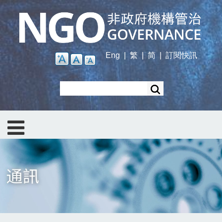
Skip
to
main
content
Eng
|
繁
|
简
|
訂閱快訊
Search