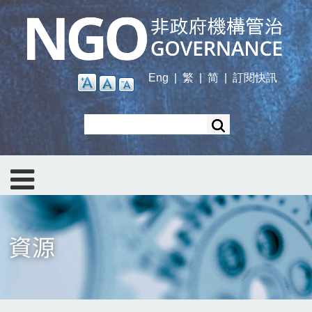
Skip
to
main
content
Eng
|
繁
|
简
|
訂閱快訊
Search