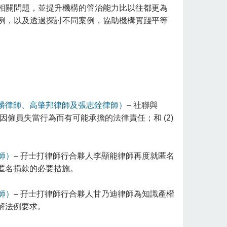
相關問題，並提升機構的管治能力比以往都更為
例，以及透過探討不同案例，協助機構實踐平等
麟律師、高肇邦律師及張志銓律師）
– 社聯與
事因僱員失當行為而有可能承擔的法律責任；和 (2)
師）
– 孖士打律師行合夥人李顯能律師再度就匿名
匿名捐款的必要措施。
師）
– 孖士打律師行合夥人甘乃迪律師為知識產權
解法例要求。