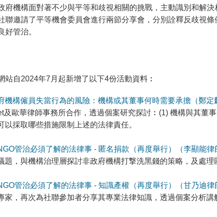
政府機構面對著不少與平等和歧視相關的挑戰，主動識別和解決
社聯邀請了平等機會委員會進行兩節分享會，分別詮釋反歧視條
良好管治。
網站自2024年7月起新增了以下4份活動資料︰
府機構僱員失當行為的風險：機構或其董事何時需要承擔（鄭定
Lnet及歐華律師事務所合作，透過個案研究探討︰(1) 機構與其董
可以採取哪些措施限制上述的法律責任。
NGO管治必須了解的法律事 - 匿名捐款（再度舉行）（李顯能律
議題，與機構治理層探討非政府機構打撃洗黑錢的策略，及處理
NGO管治必須了解的法律事 - 知識產權（再度舉行）（甘乃迪律
專家，再次為社聯參加者分享其專業法律知識，透過個案分析講