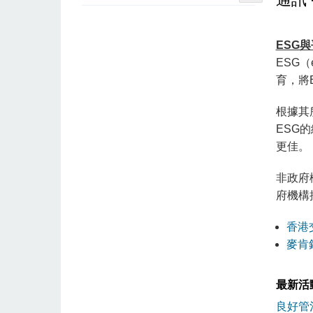
ESG
ESG（
育，將
根據其
ESG
更佳。
非政府
府機構
香港
麥肯錫
最新活
良好管