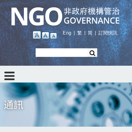
Skip
to
main
content
Eng
|
繁
|
简
|
訂閱快訊
Search