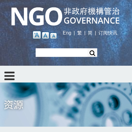
Skip
to
main
content
Eng
|
繁
|
简
|
订阅快讯
Search