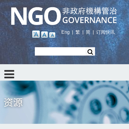
Skip
to
main
content
Eng
|
繁
|
简
|
订阅快讯
Search