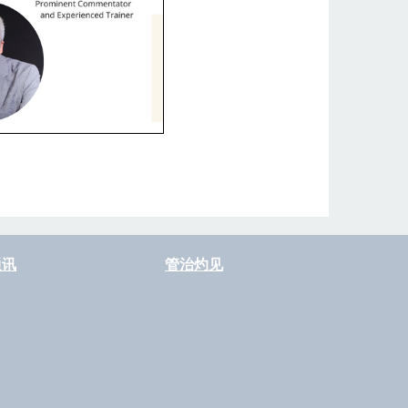
通讯
管治灼见