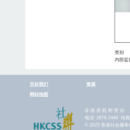
类别
内部监
关於我们
资源
网站地图
非 政 府 机 构 管 治
电话: 2876 2440 传真
© 2025 香港社会