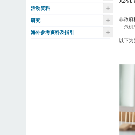
+
活动资​​料
+
​非政
研究
「危机
+
海外参考资料及指引
以下为