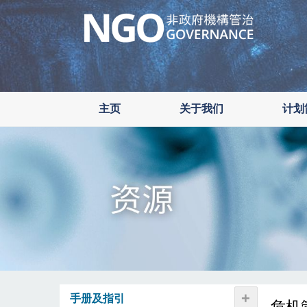
Skip
to
main
content
主页
关于我们
计划
+
手册及指引
危机