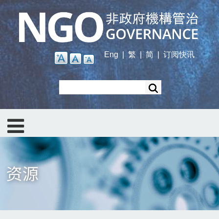
Skip
to
main
content
Eng
|
繁
|
简
|
订阅快讯
Search