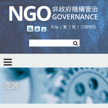
Skip
to
main
content
Eng
|
繁
|
简
|
订阅快讯
Search