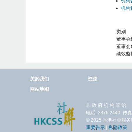
机构管
机构管
类别
董事会
董事会
绩效监
关於我们
资源
网站地图
非 政 府 机 构 管 治
电话: 2876 2440 传真
© 2025 香港社会
重要告示
|
私隐政策