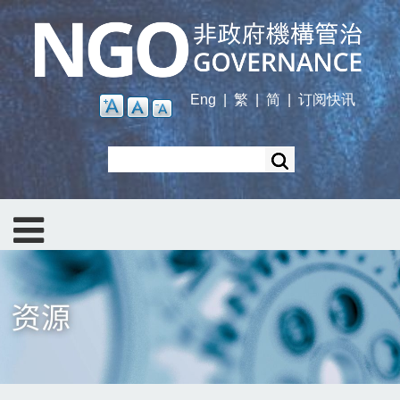
Skip
to
main
content
Eng
|
繁
|
简
|
订阅快讯
Search