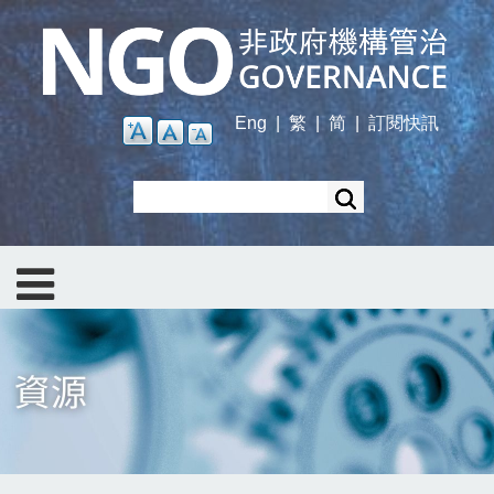
Skip
to
main
content
Eng
|
繁
|
简
|
訂閱快訊
Search