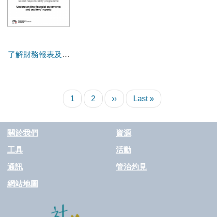
了解財務報表及審
計報告
Pagination
Current
1
Page
2
Next
››
Last
Last »
page
page
page
關於我們
資源
工具
活動
通訊
管治灼見
網站地圖