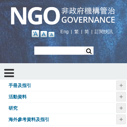
Skip
to
main
content
Eng
|
繁
|
简
|
訂閱快訊
Search
+
手冊及指引
+
活動資料
+
研究
+
海外參考資料及指引