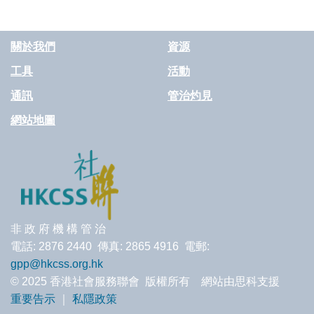
關於我們
資源
工具
活動
通訊
管治灼見
網站地圖
非 政 府 機 構 管 治
電話: 2876 2440 傳真: 2865 4916 電郵:
gpp@hkcss.org.hk
© 2025 香港社會服務聯會 版權所有 網站由思科支援
重要告示
｜
私隱政策