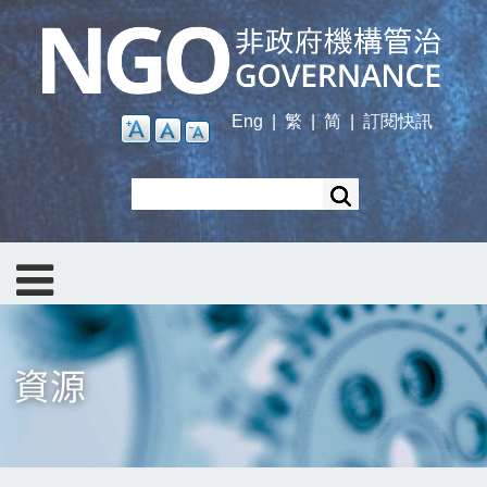
Skip
to
main
content
Eng
|
繁
|
简
|
訂閱快訊
Search