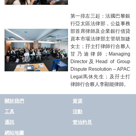
第一排左三起：法國巴黎銀
行亞太區法律部，公益事務
部首席律師及企業銀行借貸
資本市場法律部主管胡加婕
女士；孖士打律師行合夥人
甘乃迪律師；Managing
Director及Head of Group
Dispute Resolution – APAC
Legal馬休先生；及孖士打
律師行合夥人李顯能律師。
關於我們
資源
工具
活動
通訊
管治灼見
網站地圖