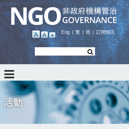
Skip
to
main
content
Eng
|
繁
|
简
|
訂閱快訊
Search