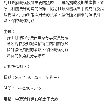
對非政府機構攸關重要的議題
——
匿名捐款
及
知識產權
，並
研究相關法律範疇的細節，協助非政府機構董事會成員及高
級管理人員作出考慮周全的決策，減低隨之而來的法律風
險，保障機構利益。
主題︰
-
孖士打律師行法律專家分享寶貴見解
-
匿名捐款及知識產權衍生的相關議題
-
探討減低風險的策略，保障機構利益
-
豐富的多角度分享環節
活動詳情如下︰
日期︰
2024
年
9
月
25
日（星期三）
時間：
下午
2:30 - 3:45
地點︰
中環遮打道
10
號太子大廈