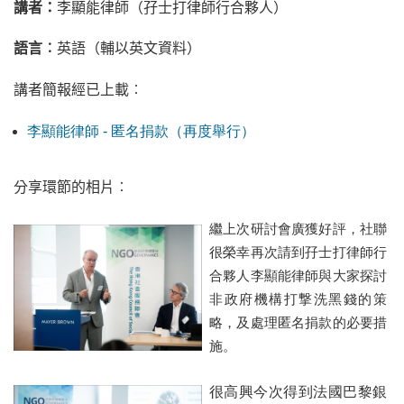
講者：
李顯能律師（孖士打律師行合夥人）
語言︰
英語（輔以英文資料）
講者簡報經已上載︰
李顯能律師 - 匿名捐款（再度舉行）
分享環節的相片︰
繼上次研討會廣獲好評，社聯
很榮幸再次請到孖士打律師行
合夥人李顯能律師與大家探討
非政府機構打撃洗黑錢的策
略，及處理匿名捐款的必要措
施。
很高興今次得到法國巴黎銀