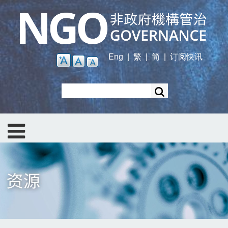
Skip
to
main
content
Eng
|
繁
|
简
|
订阅快讯
Search