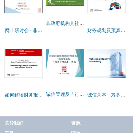
非政府机构具社会
网上研讨会 - 非政
财务规划及预算制
责任的投资
府机构防贪要点
定
诚信管理及「行为
如何解读财务报表
诚信为本－筹募有
守则范本」
及审计报告
道
关於我们
资源