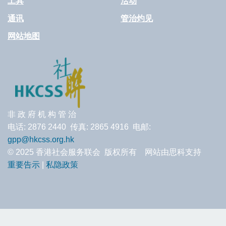
工具
活动
通讯
管治灼见
网站地图
非 政 府 机 构 管 治
电话: 2876 2440 传真: 2865 4916 电邮:
gpp@hkcss.org.hk
© 2025 香港社会服务联会 版权所有 网站由思科支持
重要告示
|
私隐政策