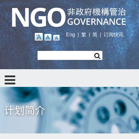
Skip
to
main
content
Eng
|
繁
|
简
|
订阅快讯
Search