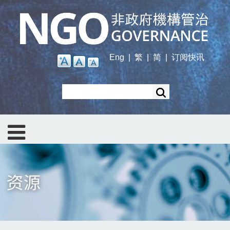
Skip
to
main
content
Eng
|
繁
|
简
|
订阅快讯
Search