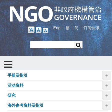
Skip
to
main
content
Eng
|
繁
|
简
|
订阅快讯
Search
+
手册及指引
+
活动资​​料
+
研究
+
海外参考资料及指引