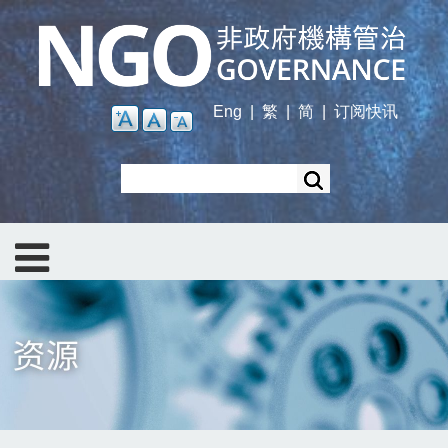
Skip
to
main
content
Eng
|
繁
|
简
|
订阅快讯
Search