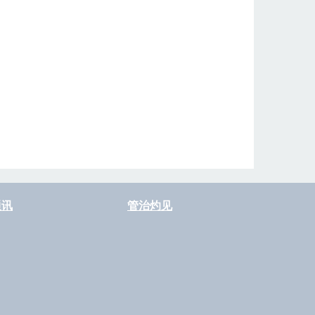
通讯
管治灼见