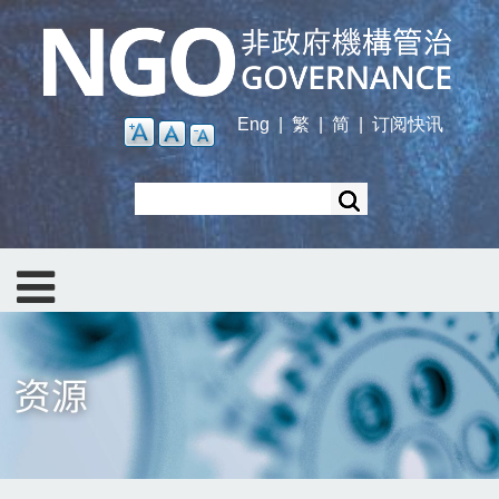
Skip
to
main
content
Eng
|
繁
|
简
|
订阅快讯
Search