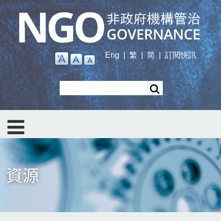
Skip
to
main
content
Eng
|
繁
|
简
|
訂閱快訊
Search