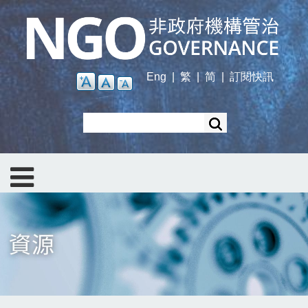
Skip
to
main
content
Eng
|
繁
|
简
|
訂閱快訊
Search