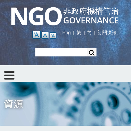
Skip
to
main
content
Eng
|
繁
|
简
|
訂閱快訊
Search