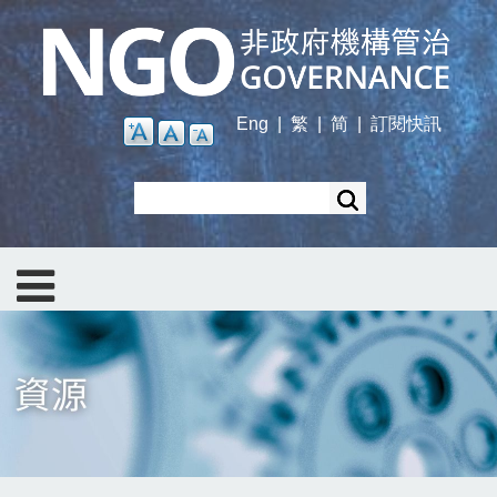
Skip
to
main
content
Eng
|
繁
|
简
|
訂閱快訊
Search