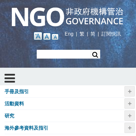
Skip
to
main
content
Eng
|
繁
|
简
|
訂閱快訊
Search
+
手冊及指引
+
活動資料
+
研究
+
海外參考資料及指引