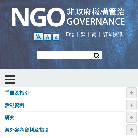
Skip
to
main
content
Eng
|
繁
|
简
|
訂閱快訊
Search
+
手冊及指引
+
活動資料
+
研究
+
海外參考資料及指引