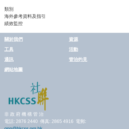
類別
海外參考資料及指引
績效監控
關於我們
資源
工具
活動
通訊
管治灼見
網站地圖
非 政 府 機 構 管 治
電話: 2876 2440 傳真: 2865 4916 電郵:
gpp@hkcss.org.hk