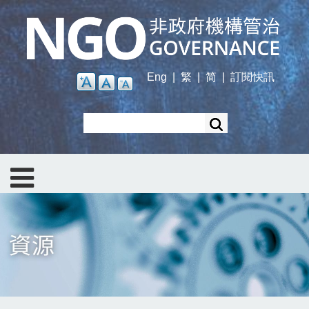
Skip
to
main
content
Eng
|
繁
|
简
|
訂閱快訊
Search