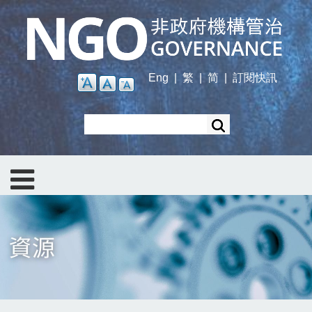
Skip
to
main
content
Eng
|
繁
|
简
|
訂閱快訊
Search