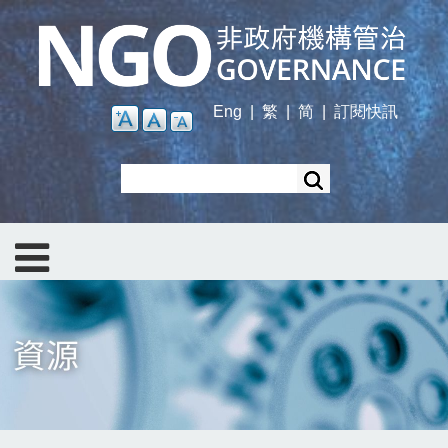
Skip
to
main
content
Eng
|
繁
|
简
|
訂閱快訊
Search